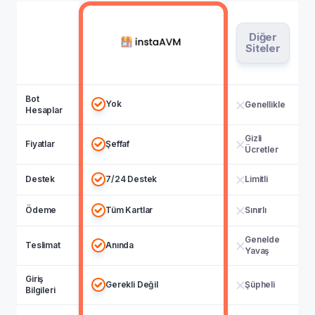
Diğer
Siteler
Bot
Yok
Genellikle
Hesaplar
Gizli
Fiyatlar
Şeffaf
Ücretler
Destek
7/24 Destek
Limitli
Ödeme
Tüm Kartlar
Sınırlı
Genelde
Teslimat
Anında
Yavaş
Giriş
Gerekli Değil
Şüpheli
Bilgileri