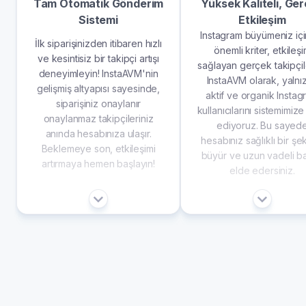
Tam Otomatik Gönderim
Yüksek Kaliteli, Ge
Sistemi
Etkileşim
Instagram büyümeniz içi
İlk siparişinizden itibaren hızlı
önemli kriter, etkileş
ve kesintisiz bir takipçi artışı
sağlayan gerçek takipçile
deneyimleyin! InstaAVM'nin
InstaAVM olarak, yalnı
gelişmiş altyapısı sayesinde,
aktif ve organik Instag
siparişiniz onaylanır
kullanıcılarını sistemimize
onaylanmaz takipçileriniz
ediyoruz. Bu sayed
anında hesabınıza ulaşır.
hesabınız sağlıklı bir şe
Beklemeye son, etkileşimi
büyür ve uzun vadeli ba
artırmaya hemen başlayın!
elde edersiniz.