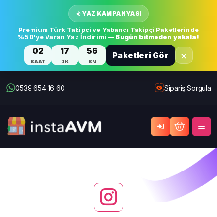
☀️ YAZ KAMPANYASI
Premium Türk Takipçi ve Yabancı Takipçi Paketlerinde
%50'ye Varan Yaz İndirimi
— Bugün bitmeden yakala!
02
17
56
×
Paketleri Gör
SAAT
DK
SN
0539 654 16 60
Sipariş Sorgula