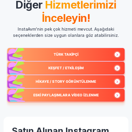
Diğer
Hizmetlerimizi
İnceleyin!
InstaAvm'nin pek çok hizmeti mevcut. Aşağıdaki
seçeneklerden size uygun olanlara göz atabilirsiniz.
TÜRK TAKIPÇI
KEŞFET / ETKILEŞIM
HIKAYE / STORY GÖRÜNTÜLENME
ESKI PAYLAŞIMLARA VIDEO İZLENME
Satın Alınan Instagram