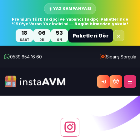
☀️ YAZ KAMPANYASI
Premium Türk Takipçi ve Yabancı Takipçi Paketlerinde
%50'ye Varan Yaz İndirimi
— Bugün bitmeden yakala!
18
06
53
×
Paketleri Gör
SAAT
DK
SN
0539 654 16 60
Sipariş Sorgula