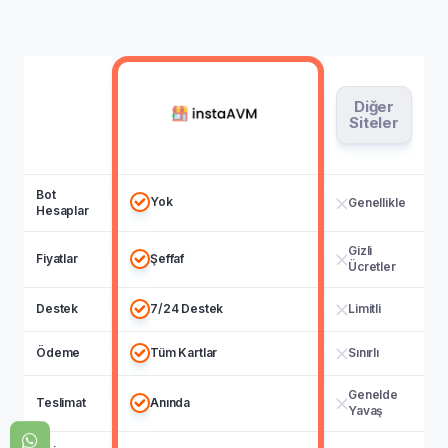
Diğer
Siteler
Bot
Yok
Genellikle
Hesaplar
Gizli
Fiyatlar
Şeffaf
Ücretler
Destek
7/24 Destek
Limitli
Ödeme
Tüm Kartlar
Sınırlı
Genelde
Teslimat
Anında
Yavaş