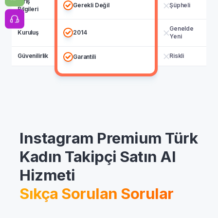
Giriş
Gerekli Değil
Şüpheli
Bilgileri
Genelde
Kuruluş
2014
Yeni
Güvenilirlik
Riskli
Garantili
Instagram Premium Türk
Kadın Takipçi Satın Al
Hizmeti
Sıkça Sorulan Sorular