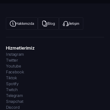
Kadın Takipçi
Satın Almak Güvenli mi?
Hakkımızda
Blog
İletişim
InstaAVM'de diğer hizmetlerde olduğu gibi Türk kadın
takipçi hizmetlerimizde de güvenlik esastır. Bu kapsamda,
tüm ödeme işlemlerinizi 3D güvenli ödeme yöntemi ile
gerçekleştirebilirsiniz. Ayrıca, hiçbir hizmetimizde
Hizmetlerimiz
hesabınızın şifresini sizden talep etmiyoruz. Türk kadın
Instagram
takipçi profilleri hesabınıza eklenirken ise doğal akışında
Twitter
eklenmektedir. Instagram premium Türk kadın takipçi satın
Youtube
al paketleri sayesinde hesabınızın spam olarak
Facebook
değerlendirilmesinin önüne geçilir ve hesabanız
Tiktok
engellenmez. Instagram Türk kadın takipçi paketlerimizi
Spotify
inceleyerek ihtiyaçlarınıza ve bütçenize en uygun takipçi
Twitch
paketini seçebilirsiniz.
Telegram
Snapchat
Diğer platformlarda da dijital varlığınızı ve
Discord
görünürlüğünüzü arttırmanız, InstaAVM'nin bütçe dostu