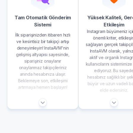
Tam Otomatik Gönderim
Yüksek Kaliteli, Ge
Sistemi
Etkileşim
Instagram büyümeniz içi
İlk siparişinizden itibaren hızlı
önemli kriter, etkileş
ve kesintisiz bir takipçi artışı
sağlayan gerçek takipçile
deneyimleyin! InstaAVM'nin
InstaAVM olarak, yalnı
gelişmiş altyapısı sayesinde,
aktif ve organik Instag
siparişiniz onaylanır
kullanıcılarını sistemimize
onaylanmaz takipçileriniz
ediyoruz. Bu sayed
anında hesabınıza ulaşır.
hesabınız sağlıklı bir şe
Beklemeye son, etkileşimi
büyür ve uzun vadeli ba
artırmaya hemen başlayın!
elde edersiniz.