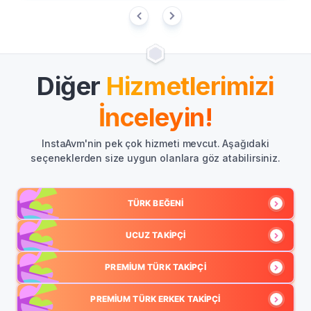
Diğer
Hizmetlerimizi
İnceleyin!
InstaAvm'nin pek çok hizmeti mevcut. Aşağıdaki
seçeneklerden size uygun olanlara göz atabilirsiniz.
TÜRK BEĞENI
UCUZ TAKIPÇI
PREMIUM TÜRK TAKIPÇI
PREMIUM TÜRK ERKEK TAKIPÇI