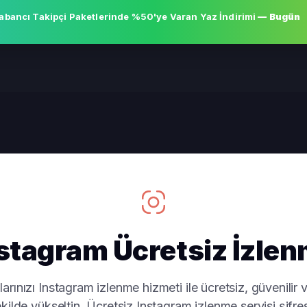
abancı Takipçi Paketlerinde
%50'ye Varan Yaz İndirimi
— Bugün
stagram Ücretsiz İzle
arınızı Instagram izlenme hizmeti ile ücretsiz, güvenilir v
kilde yükseltin. Ücretsiz Instagram izlenme servisi şifre