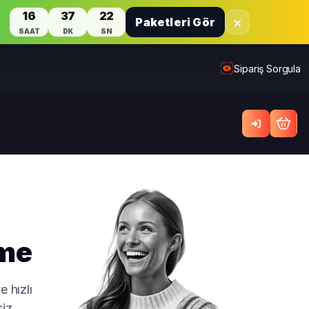
16
37
22
×
Paketleri Gör
SAAT
DK
SN
Sipariş Sorgula
nme
e hızlı
siz