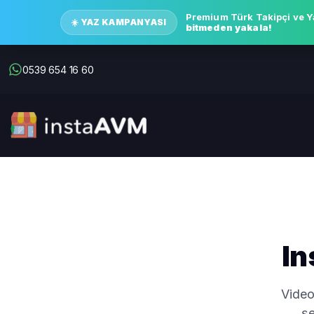
Premium Türk Takipçi ve Y
☀️ YAZ KAMPANYASI
bitmeden yakala!
0539 654 16 60
In
Videol
şe