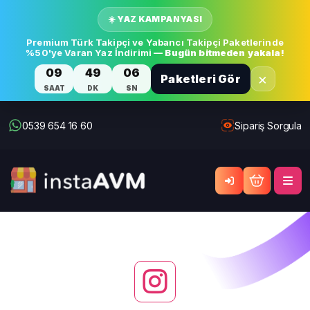
☀️ YAZ KAMPANYASI
Premium Türk Takipçi ve Yabancı Takipçi Paketlerinde
%50'ye Varan Yaz İndirimi
— Bugün bitmeden yakala!
09
49
05
×
Paketleri Gör
SAAT
DK
SN
0539 654 16 60
Sipariş Sorgula