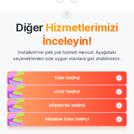
Diğer
Hizmetlerimizi
İnceleyin!
InstaAvm'nin pek çok hizmeti mevcut. Aşağıdaki
seçeneklerden size uygun olanlara göz atabilirsiniz.
TÜRK TAKIPÇI
UCUZ TAKIPÇI
DÜŞMEYEN TAKIPÇI
PREMIUM TÜRK TAKIPÇI