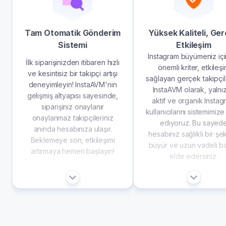
Tam Otomatik Gönderim
Yüksek Kaliteli, Ge
Sistemi
Etkileşim
Instagram büyümeniz içi
İlk siparişinizden itibaren hızlı
önemli kriter, etkileş
ve kesintisiz bir takipçi artışı
sağlayan gerçek takipçile
deneyimleyin! InstaAVM'nin
InstaAVM olarak, yalnı
gelişmiş altyapısı sayesinde,
aktif ve organik Instag
siparişiniz onaylanır
kullanıcılarını sistemimize
onaylanmaz takipçileriniz
ediyoruz. Bu sayed
anında hesabınıza ulaşır.
hesabınız sağlıklı bir şe
Beklemeye son, etkileşimi
büyür ve uzun vadeli ba
artırmaya hemen başlayın!
elde edersiniz.