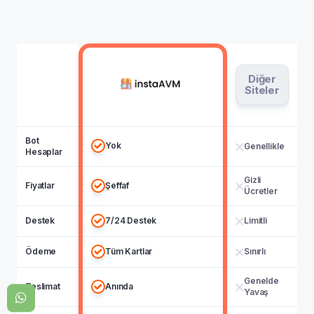
Diğer
Siteler
Bot
Yok
Genellikle
Hesaplar
Gizli
Fiyatlar
Şeffaf
Ücretler
Destek
7/24 Destek
Limitli
Ödeme
Tüm Kartlar
Sınırlı
Genelde
Teslimat
Anında
Yavaş