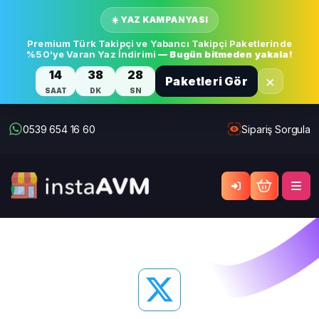
☀️ YAZ KAMPANYASI
Premium Türk Takipçi ve Yabancı Takipçi Paketlerinde
%50'ye Varan Yaz İndirimi
— Bugün bitmeden yakala!
14
38
27
×
Paketleri Gör
SAAT
DK
SN
0539 654 16 60
Sipariş Sorgula