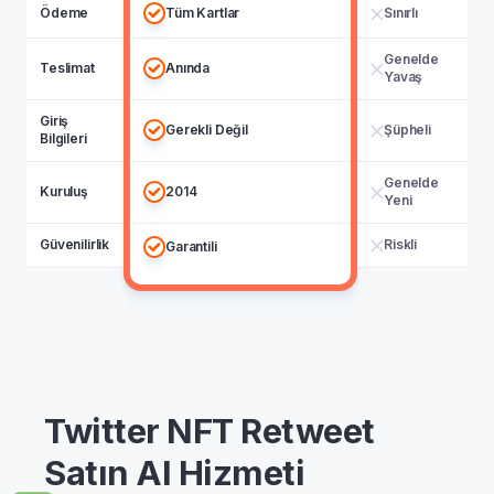
Ödeme
Tüm Kartlar
Sınırlı
Genelde
Teslimat
Anında
Yavaş
Giriş
Gerekli Değil
Şüpheli
Bilgileri
Genelde
Kuruluş
2014
Yeni
Güvenilirlik
Riskli
Garantili
Twitter NFT Retweet
Satın Al Hizmeti