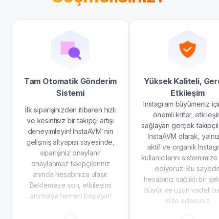
Tam Otomatik Gönderim
Yüksek Kaliteli, Ge
Sistemi
Etkileşim
Instagram büyümeniz içi
İlk siparişinizden itibaren hızlı
önemli kriter, etkileş
ve kesintisiz bir takipçi artışı
sağlayan gerçek takipçile
deneyimleyin! InstaAVM'nin
InstaAVM olarak, yalnı
gelişmiş altyapısı sayesinde,
aktif ve organik Instag
siparişiniz onaylanır
kullanıcılarını sistemimize
onaylanmaz takipçileriniz
ediyoruz. Bu sayed
anında hesabınıza ulaşır.
hesabınız sağlıklı bir şe
Beklemeye son, etkileşimi
büyür ve uzun vadeli ba
artırmaya hemen başlayın!
elde edersiniz.