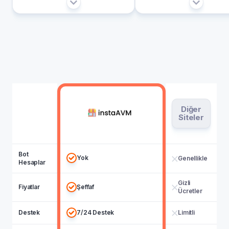
Diğer
Siteler
Bot
Yok
Genellikle
Hesaplar
Gizli
Fiyatlar
Şeffaf
Ücretler
Destek
7/24 Destek
Limitli