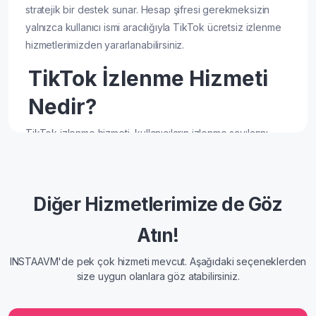
stratejik bir destek sunar. Hesap şifresi gerekmeksizin
yalnızca kullanıcı ismi aracılığıyla TikTok ücretsiz izlenme
hizmetlerimizden yararlanabilirsiniz.
TikTok İzlenme Hizmeti
Nedir?
TikTok izlenme hizmeti, kullanıcıların izlenme sayılarını
ücretsiz bir şekilde arttırabileceği bir InstaAVM aracıdır.
%100 ücretsiz ve güvenli bir şekilde kullanabileceğiniz bu
araç ile izlenme sayınızı kolay bir şekilde arttırabilirsiniz.
Diğer Hizmetlerimize de Göz
Aynı zamanda ücretsiz TikTok izlenme hizmetini
kullanırken hesabınızın şifresini iletmenize gerek yoktur.
Atın!
Sadece kullanıcı adınızın linkini ileterek izlenme sayınızı
yükseltebilirsiniz. Hesabınıza gelecek izlenmeler ile
INSTAAVM'de pek çok hizmeti mevcut. Aşağıdaki seçeneklerden
hesabınızın etkileşimi de yükselir. Bu sayede hesabınız
size uygun olanlara göz atabilirsiniz.
spam olarak algılanmaz ve güvenliği de sağlanmış olur.