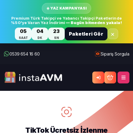
☀️ YAZ KAMPANYASI
Premium Türk Takipçi ve Yabancı Takipçi Paketlerinde
%50'ye Varan Yaz İndirimi
— Bugün bitmeden yakala!
05
04
23
×
Paketleri Gör
SAAT
DK
SN
0539 654 16 60
Sipariş Sorgula
TikTok Ücretsiz İzlenme