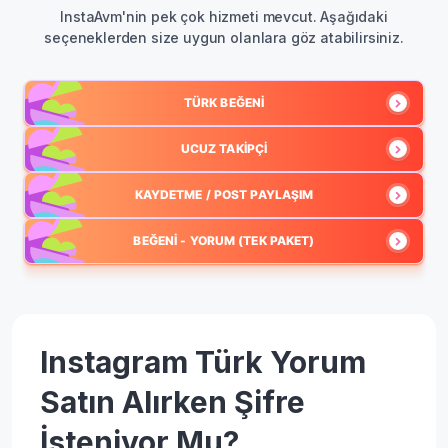
InstaAvm'nin pek çok hizmeti mevcut. Aşağıdaki
seçeneklerden size uygun olanlara göz atabilirsiniz.
TÜRK BEĞENI
UCUZ TAKIPÇI
KAYDETME / POST PAYLAŞIM
BEĞENI - YORUM (TEK PAKET)
Instagram Türk Yorum
Satın Alırken Şifre
İsteniyor Mu?