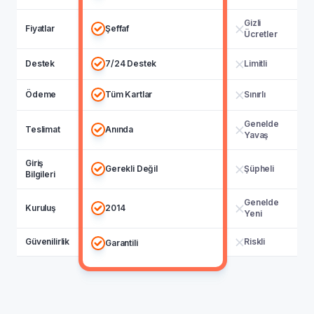
Gizli
Fiyatlar
Şeffaf
Ücretler
Destek
7/24 Destek
Limitli
Ödeme
Tüm Kartlar
Sınırlı
Genelde
Teslimat
Anında
Yavaş
Giriş
Gerekli Değil
Şüpheli
Bilgileri
Genelde
Kuruluş
2014
Yeni
Güvenilirlik
Riskli
Garantili