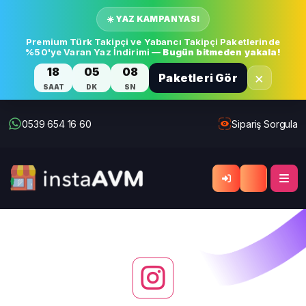
☀️ YAZ KAMPANYASI
Premium Türk Takipçi ve Yabancı Takipçi Paketlerinde
%50'ye Varan Yaz İndirimi
— Bugün bitmeden yakala!
18
05
07
×
Paketleri Gör
SAAT
DK
SN
0539 654 16 60
Sipariş Sorgula