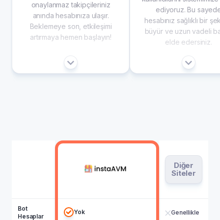
onaylanmaz takipçileriniz
ediyoruz. Bu sayed
anında hesabınıza ulaşır.
hesabınız sağlıklı bir şe
Beklemeye son, etkileşimi
büyür ve uzun vadeli ba
artırmaya hemen başlayın!
elde edersiniz.
Diğer
Siteler
Bot
Yok
Genellikle
Hesaplar