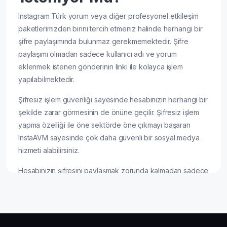
Instagram Türk yorum veya diğer profesyonel etkileşim
paketlerimizden birini tercih etmeniz halinde herhangi bir
şifre paylaşımında bulunmaz gerekmemektedir. Şifre
paylaşımı olmadan sadece kullanıcı adı ve yorum
eklenmek istenen gönderinin linki ile kolayca işlem
yapılabilmektedir.
Şifresiz işlem güvenliği sayesinde hesabınızın herhangi bir
şekilde zarar görmesinin de önüne geçilir. Şifresiz işlem
yapma özelliği ile öne sektörde öne çıkmayı başaran
InstaAVM sayesinde çok daha güvenli bir sosyal medya
hizmeti alabilirsiniz.
Hesabınızın şifresini paylaşmak zorunda kalmadan sadece
Instagram yorum hizmetlerinden değil, aynı
zamanda
Instagram beğeni satın al
seçeneklerinde de
aynı güvence ve kalite ile işlem yapmanız mümkündür.