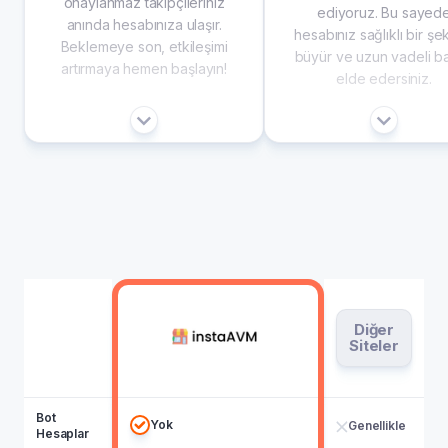
onaylanmaz takipçileriniz
ediyoruz. Bu sayed
anında hesabınıza ulaşır.
hesabınız sağlıklı bir şe
Beklemeye son, etkileşimi
büyür ve uzun vadeli ba
artırmaya hemen başlayın!
elde edersiniz.
Diğer
Siteler
Bot
Yok
Genellikle
Hesaplar