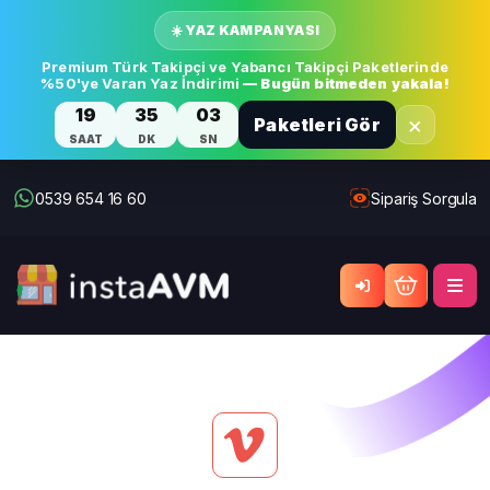
☀️ YAZ KAMPANYASI
Premium Türk Takipçi ve Yabancı Takipçi Paketlerinde
%50'ye Varan Yaz İndirimi
— Bugün bitmeden yakala!
19
35
03
×
Paketleri Gör
SAAT
DK
SN
0539 654 16 60
Sipariş Sorgula