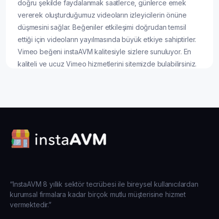
doğru şekilde faydalanmak saatlerce, günlerce emek
vererek oluşturduğumuz videoların izleyicilerin önüne
düşmesini sağlar. Beğeniler etkileşimi doğrudan temsil
ettiği için videoların yayılmasında büyük etkiye sahiptirler.
Vimeo beğeni instaAVM kalitesiyle sizlere sunuluyor. En
kaliteli ve ucuz Vimeo hizmetlerini sitemizde bulabilirsiniz.
Vimeo takipçi satın al hizmetimiz için tıklayabilirsiniz.
instaAVM Vimeo Beğeni
Satın Al Hizmeti Nedir?
instaAVM Vimeo beğeni satın al hizmeti çoğu Vimeo içerik
üreticisinin kullandığı ve bu şekilde öne çıktığı bir hizmettir.
Bu hizmetin doğru kullanımı hesabınızı bambaşka bir
boyuta getirir. Yıllarınızı vererek ulaşacağınız etkiye birkaç
“InstaAVM 8 yıllık sektör tecrübesi ile bireysel kullanıcılardan
saat içerisinde erişmenizi mümkün kılar.
kurumsal firmalara kadar birçok mutlu müşterisine hizmet
vermektedir.”
Ciddi emekler vererek oluşturduğunuz videolara ucuz
Vimeo beğeni satın alarak öne çıkmalarını sağlayabilirsiniz.