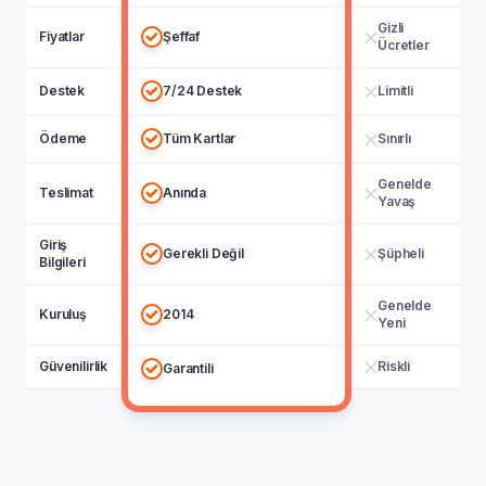
Gizli
Fiyatlar
Şeffaf
Ücretler
Destek
7/24 Destek
Limitli
Ödeme
Tüm Kartlar
Sınırlı
Genelde
Teslimat
Anında
Yavaş
Giriş
Gerekli Değil
Şüpheli
Bilgileri
Genelde
Kuruluş
2014
Yeni
Güvenilirlik
Riskli
Garantili