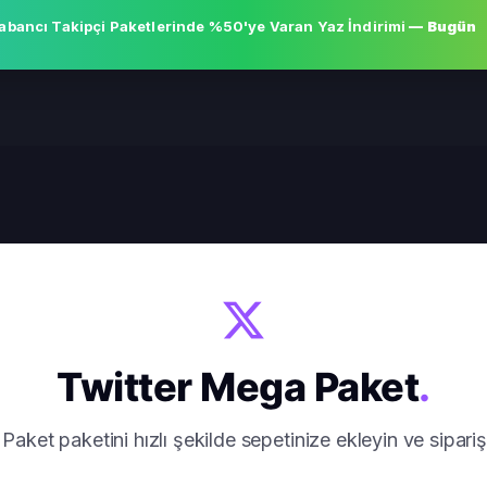
abancı Takipçi Paketlerinde
%50'ye Varan Yaz İndirimi
— Bugün
Twitter Mega Paket
.
aket paketini hızlı şekilde sepetinize ekleyin ve sipariş