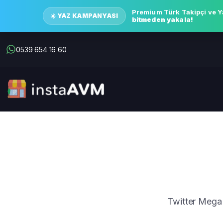
Premium Türk Takipçi ve Y
☀️ YAZ KAMPANYASI
bitmeden yakala!
0539 654 16 60
Twitter Mega P