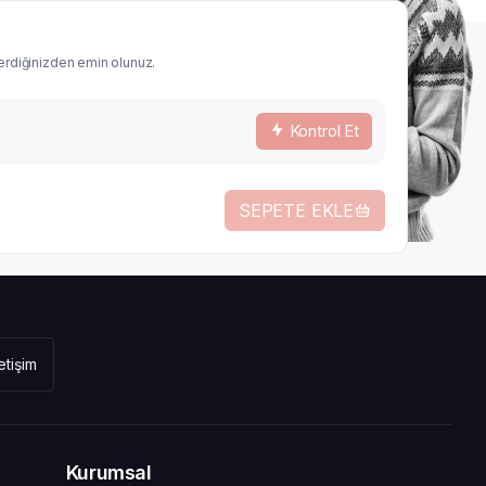
 verdiğinizden emin olunuz.
Kontrol Et
SEPETE EKLE
letişim
Kurumsal