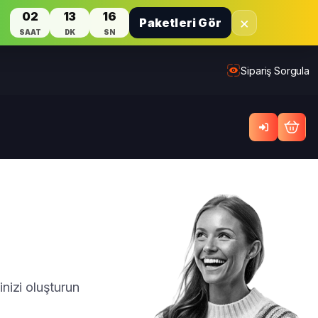
02
13
16
×
Paketleri Gör
SAAT
DK
SN
Sipariş Sorgula
inizi oluşturun