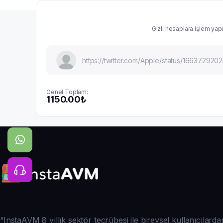
Gizli hesaplara işlem yapı
Genel Toplam:
1150.00₺
“InstaAVM 8 yıllık sektör tecrübesi ile bireysel kullanıcılar