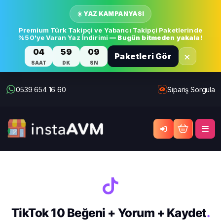
☀️ YAZ KAMPANYASI
Premium Türk Takipçi ve Yabancı Takipçi Paketlerinde
%50'ye Varan Yaz İndirimi
— Bugün bitmeden yakala!
04
59
09
×
Paketleri Gör
SAAT
DK
SN
0539 654 16 60
Sipariş Sorgula
TikTok 10 Beğeni + Yorum + Kaydet
.