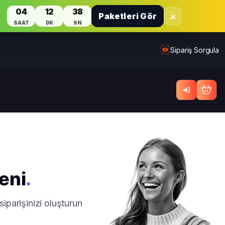
04
12
38
×
Paketleri Gör
SAAT
DK
SN
Sipariş Sorgula
eni
.
iparişinizi oluşturun