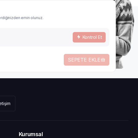
verdiğinizden emin olunuz.
Kontrol Et
SEPETE EKLE
letişim
Kurumsal