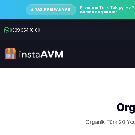
Premium Türk Takipçi ve Y
☀️ YAZ KAMPANYASI
bitmeden yakala!
0539 654 16 60
Org
Organik Türk 20 Yout