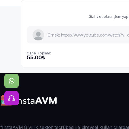
Gizli videolara işlem yap
Genel Toplam:
55.00₺
“InstaAVM 8 yıllık sektör tecrübesi ile bireysel kullanıcılar