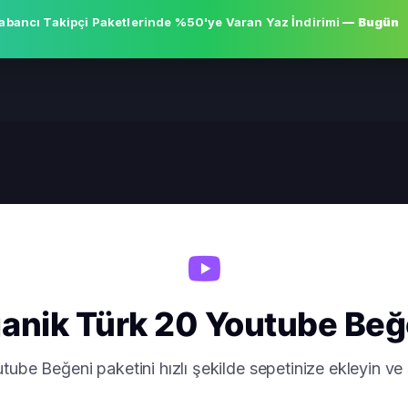
abancı Takipçi Paketlerinde
%50'ye Varan Yaz İndirimi
— Bugün
anik Türk 20 Youtube Beğ
ube Beğeni paketini hızlı şekilde sepetinize ekleyin ve s