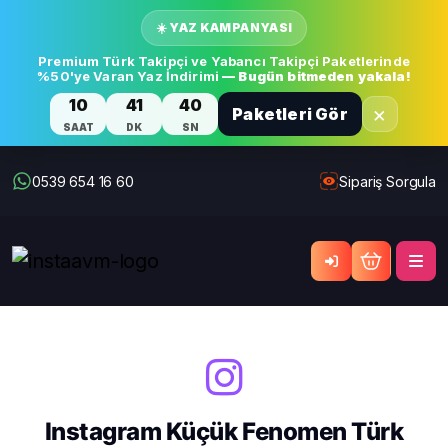
☀️ YAZ KAMPANYASI
Premium Türk Takipçi ve Yabancı Takipçi Paketlerinde
%50'ye Varan Yaz İndirimi
— Bugün bitmeden yakala!
10
41
40
×
Paketleri Gör
SAAT
DK
SN
0539 654 16 60
Sipariş Sorgula
Instagram Küçük Fenomen Türk