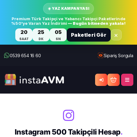
☀️ YAZ KAMPANYASI
Premium Türk Takipçi ve Yabancı Takipçi Paketlerinde
%50'ye Varan Yaz İndirimi
— Bugün bitmeden yakala!
20
25
05
×
Paketleri Gör
SAAT
DK
SN
0539 654 16 60
Sipariş Sorgula
Instagram 500 Takipçili Hesap
.