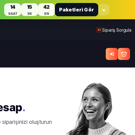
14
15
42
×
Paketleri Gör
SAAT
DK
SN
Sipariş Sorgula
Hesap
.
siparişinizi oluşturun