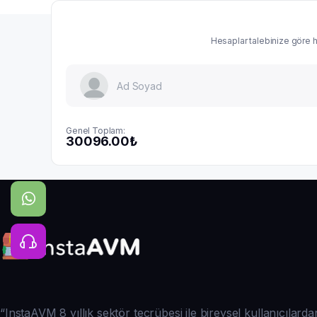
Hesaplar talebinize göre ha
Genel Toplam:
30096.00₺
“InstaAVM 8 yıllık sektör tecrübesi ile bireysel kullanıcılar