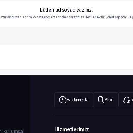
Lütfen ad soyad yazınız.
zırlandıktan sonra Whatsapp üzerinden tarafınıza iletilecektir. Whatsapp'a ulaşı
Hakkımızda
Blog
İ
Hizmetlerimiz
dan kurumsal