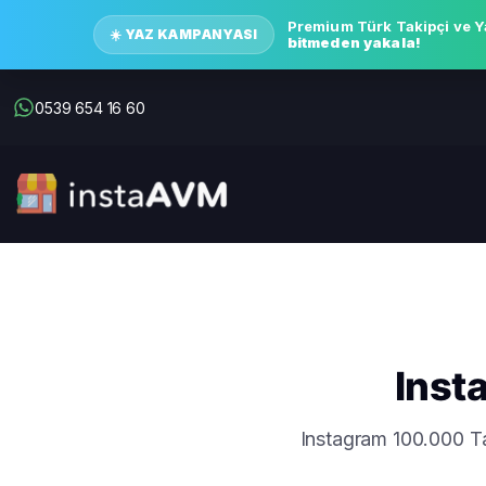
Premium Türk Takipçi ve Y
☀️ YAZ KAMPANYASI
bitmeden yakala!
0539 654 16 60
Inst
Instagram 100.000 Tak