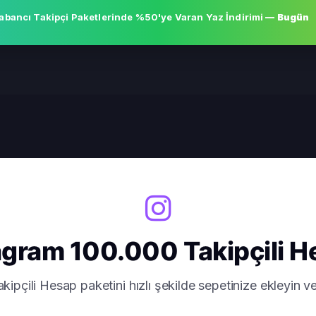
abancı Takipçi Paketlerinde
%50'ye Varan Yaz İndirimi
— Bugün
agram 100.000 Takipçili 
ipçili Hesap paketini hızlı şekilde sepetinize ekleyin ve 