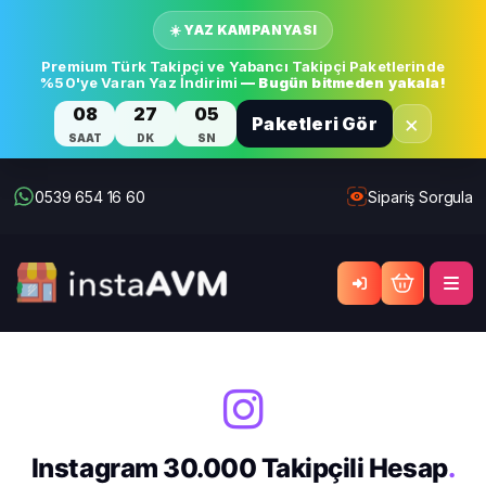
☀️ YAZ KAMPANYASI
Premium Türk Takipçi ve Yabancı Takipçi Paketlerinde
%50'ye Varan Yaz İndirimi
— Bugün bitmeden yakala!
08
27
05
×
Paketleri Gör
SAAT
DK
SN
0539 654 16 60
Sipariş Sorgula
Instagram 30.000 Takipçili Hesap
.