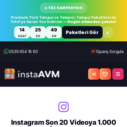
☀️ YAZ KAMPANYASI
Premium Türk Takipçi ve Yabancı Takipçi Paketlerinde
%50'ye Varan Yaz İndirimi
— Bugün bitmeden yakala!
14
25
49
×
Paketleri Gör
SAAT
DK
SN
0539 654 16 60
Sipariş Sorgula
Instagram Son 20 Videoya 1.000