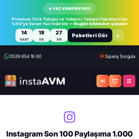
☀️ YAZ KAMPANYASI
Premium Türk Takipçi ve Yabancı Takipçi Paketlerinde
%50'ye Varan Yaz İndirimi
— Bugün bitmeden yakala!
14
18
27
×
Paketleri Gör
SAAT
DK
SN
0539 654 16 60
Sipariş Sorgula
Instagram Son 100 Paylaşıma 1.000