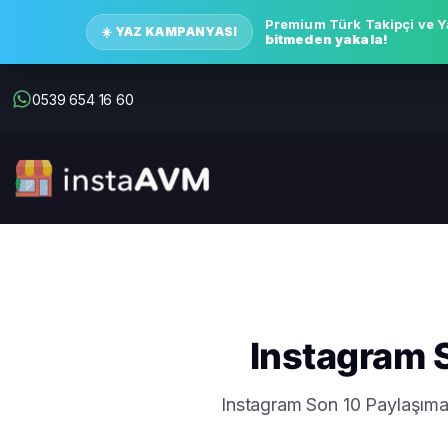
Premium Türk Takipçi ve Y
☀️ YAZ KAMPANYASI
bitmeden yakala!
0539 654 16 60
Instagram 
Instagram Son 10 Paylaşıma 1