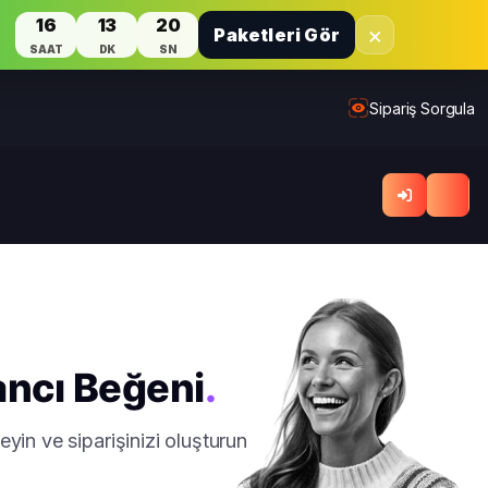
16
13
20
×
Paketleri Gör
SAAT
DK
SN
Sipariş Sorgula
ancı Beğeni
.
yin ve siparişinizi oluşturun