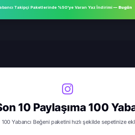
abancı Takipçi Paketlerinde
%50'ye Varan Yaz İndirimi
— Bugün
Son 10 Paylaşıma 100 Yab
00 Yabancı Beğeni paketini hızlı şekilde sepetinize ekle