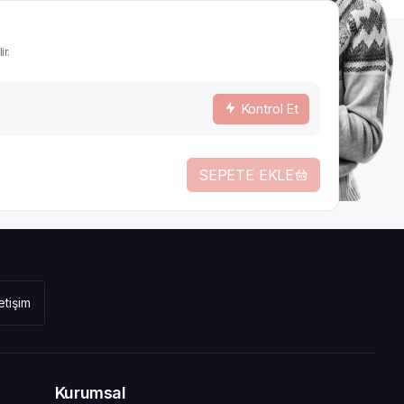
ir.
Kontrol Et
SEPETE EKLE
letişim
Kurumsal