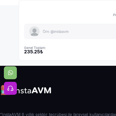
Pr
Genel Toplam:
235.25₺
“InstaAVM 8 yıllık sektör tecrübesi ile bireysel kullanıcılar