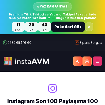
☀️ YAZ KAMPANYASI
Premium Türk Takipçi ve Yabancı Takipçi Paketlerinde
%50'ye Varan Yaz İndirimi
— Bugün bitmeden yakala!
11
26
40
×
Paketleri Gör
SAAT
DK
SN
0539 654 16 60
Sipariş Sorgula
Instagram Son 100 Paylaşıma 100