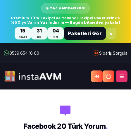
☀️ YAZ KAMPANYASI
Premium Türk Takipçi ve Yabancı Takipçi Paketlerinde
%50'ye Varan Yaz İndirimi
— Bugün bitmeden yakala!
15
31
04
×
Paketleri Gör
SAAT
DK
SN
0539 654 16 60
Sipariş Sorgula
Facebook 20 Türk Yorum
.