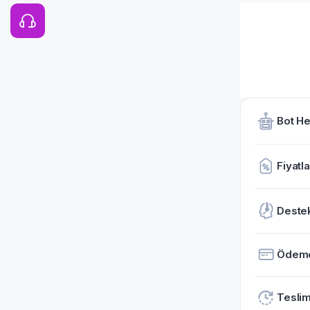
Bot He
Fiyatla
Deste
Ödem
Teslim