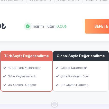
0₺
İndirim Tutarı:
0.00₺
SEPETE
Türk Sayfa Değerlendirme
Global Sayfa Değerlendirme
%100 Türk Kullanıcılar
Global Kullanıcılar
Şifre Paylaşımı Yok
Şifre Paylaşımı Yok
3D Güvenli Ödeme
3D Güvenli Ödeme