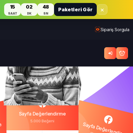
15
02
47
×
Paketleri Gör
SAAT
DK
SN
Sipariş Sorgula
Sayfa Değerlendirme
5.000 Beğeni
e
Sayfa Değerlendirme