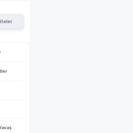
iteler
e
tler
Yavaş