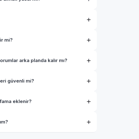
ir mi?
orumlar arka planda kalır mı?
ri güvenli mi?
fama eklenir?
yım?