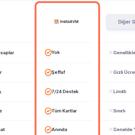
Diğer S
Yok
saplar
Genellikl
r
Şeffaf
Gizli Ücre
7/24 Destek
Limitli
k
e
Tüm Kartlar
Sınırlı
at
Anında
Genelde 