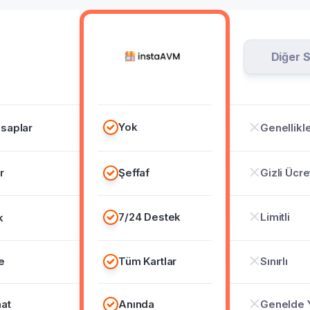
Diğer S
Yok
saplar
Genellikl
r
Şeffaf
Gizli Ücre
7/24 Destek
Limitli
k
e
Tüm Kartlar
Sınırlı
at
Anında
Genelde 