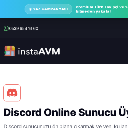
Premium Türk Takipçi ve Y
☀️ YAZ KAMPANYASI
bitmeden yakala!
0539 654 16 60
Discord Online Sunucu Üy
Discord sunucunuzu ön plana çıkarmak ve yeni kullanı