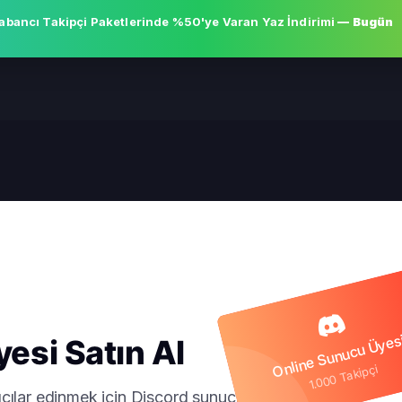
abancı Takipçi Paketlerinde
%50'ye Varan Yaz İndirimi
— Bugün
Online Sunucu Üyes
esi Satın Al
1.000 Takipçi
cılar edinmek için Discord sunucu üyesi