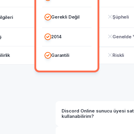
Gerekli Değil
Şüpheli
ilgileri
ş
2014
Genelde 
irlik
Garantili
Riskli
Discord Online sunucu üyesi sat
kullanabilirim?