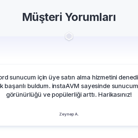
Müşteri Yorumları
taAVM sayesinde Discord sunucumun üye sayısı c
de arttı. Hizmet hızlı, kaliteli ve tam olarak vaat ed
gibi. Çok memnunum!
Emre T.