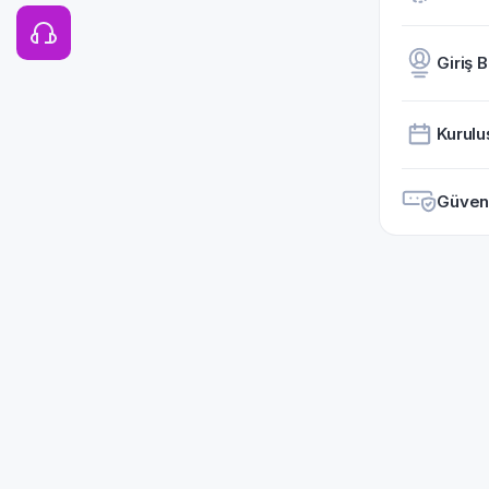
Giriş B
Kurulu
Güvenil