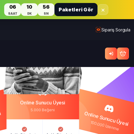
06
10
55
×
Paketleri Gör
SAAT
DK
SN
Sipariş Sorgula
Online Sunucu Üyesi
5.000 Beğeni
i
Online Sunucu Üyesi
100.000 İzlenme