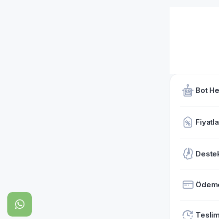
Bot He
Fiyatla
Deste
Ödem
Teslim