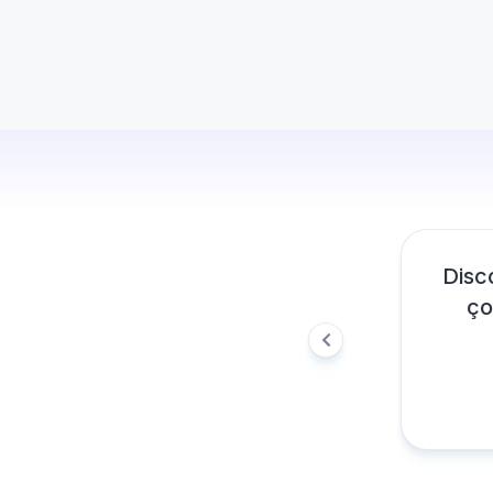
 satın alma hizmetini denedim ve
ins
 instaAVM sayesinde sunucumun
şekil
ülerliği arttı. Harikasınız!
Zeynep A.