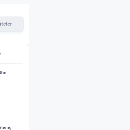
iteler
e
tler
Yavaş