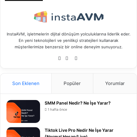
InstaAVM, işletmelerin dijital dönüşüm yolculuklarına liderlik eder.
En yeni teknolojileri ve yenilikçi stratejileri kullanarak
müşterilerimize benzersiz bir online deneyim sunuyoruz.
T
Y
I
w
o
n
i
u
s
t
T
t
Son Eklenen
Popüler
Yorumlar
t
u
a
e
b
g
r
e
r
SMM Panel Nedir? Ne İşe Yarar?
a
1 hafta önce
m
Tiktok Live Pro Nedir Ne İşe Yarar
(Normal Hesap/Live)