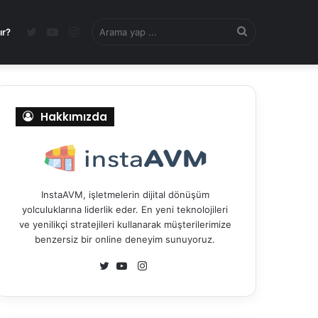
Twitter
YouTube
Instagram
Arama
ır?
yap
Hakkımızda
...
InstaAVM, işletmelerin dijital dönüşüm
yolculuklarına liderlik eder. En yeni teknolojileri
ve yenilikçi stratejileri kullanarak müşterilerimize
benzersiz bir online deneyim sunuyoruz.
I
n
T
Y
s
w
o
t
i
u