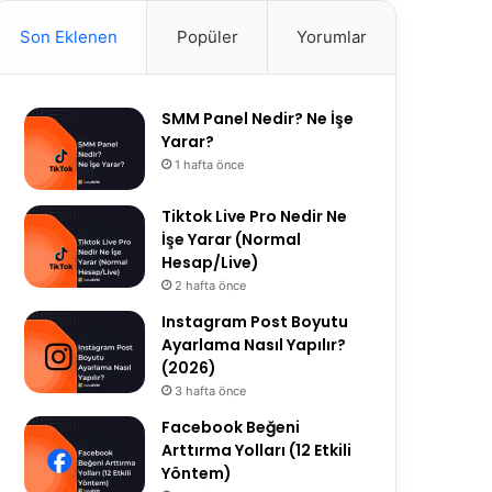
a
t
T
Son Eklenen
Popüler
Yorumlar
g
t
u
r
e
b
a
r
e
SMM Panel Nedir? Ne İşe
m
Yarar?
1 hafta önce
Tiktok Live Pro Nedir Ne
İşe Yarar (Normal
Hesap/Live)
2 hafta önce
Instagram Post Boyutu
Ayarlama Nasıl Yapılır?
(2026)
3 hafta önce
Facebook Beğeni
Arttırma Yolları (12 Etkili
Yöntem)