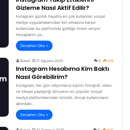
Gizleme Nasıl Aktif Edilir?
Instagram günlük hayatta en çok kullanılan sosyal
medya uygulamalarından biri olmasına karşın
kullanıcılar bu platformda gizliliğe önem veriyor.
Hesaplarını ya…
Devamını Oku »
Buket
21 Ağustos 2025
0
518
Instagram Hesabıma Kim Baktı
Nasıl Görebilirim?
Instagram, her gün milyonlarca kişinin fotoğraf, video
ve hikaye paylaştığı dünyanın en popüler sosyal
medya platformlarından birisidir. Ancak kullanıcıların
aklındaki…
Devamını Oku »
Buket
31 Temmuz 2025
0
620