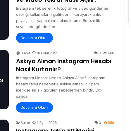
Instagram tek seferlik fotoğraf ve video gönderme
özelliği kullanıcıların gizliliklerini koruyarak anlık
paylaşımlar yapmalarına olanak tanır. Bu özellik
sayesinde gönderilen…
Devamını Oku »
Buket
18 Eylül 2025
0
466
Askıya Alınan Instagram Hesabı
Nasıl Kurtarılır?
Instagram Hesabı Neden Askıya Alınır? Instagram
hesabı farklı nedenlerle askıya alınabilir. Spam
içerikler en sık görülen sebeplerden biridir. Çok
sayıda…
Devamını Oku »
Buket
4 Eylül 2025
0
856
Instagram Takip Ettiklerini