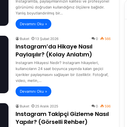
Instagram’da, paylaşımlarınızın kalitesi ve profesyonel
görünümü doğrudan kullandığınız ölçülere bağlıdır.
Yanlış boyutlandırılmış bir…
Devamını Oku »
Buket
13 Şubat 2026
0
566
Instagram’da Hikaye Nasıl
Paylaşılır? (Kolay Anlatım)
Instagram Hikayesi Nedir? Instagram hikayeleri,
kullanıcıların 24 saat boyunca yayında kalan geçici
içerikler paylaşmasını sağlayan bir özelliktir. Fotoğraf,
video, metin,…
Devamını Oku »
Buket
25 Aralık 2025
0
596
Instagram Takipçi Gizleme Nasıl
Yapılır? (Görselli Rehber)