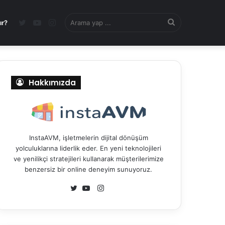
Twitter
YouTube
Instagram
Arama
ır?
yap
Hakkımızda
...
InstaAVM, işletmelerin dijital dönüşüm
yolculuklarına liderlik eder. En yeni teknolojileri
ve yenilikçi stratejileri kullanarak müşterilerimize
benzersiz bir online deneyim sunuyoruz.
I
n
T
Y
s
w
o
t
i
u