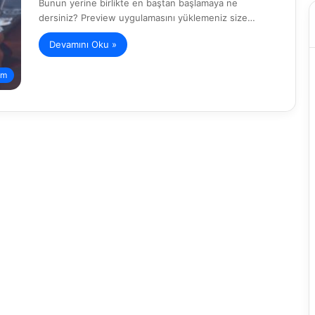
Bunun yerine birlikte en baştan başlamaya ne
dersiniz? Preview uygulamasını yüklemeniz size…
Devamını Oku »
am