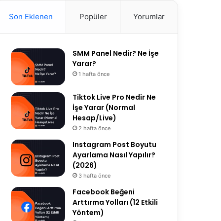
a
t
T
Son Eklenen
Popüler
Yorumlar
g
t
u
r
e
b
a
r
e
SMM Panel Nedir? Ne İşe
m
Yarar?
1 hafta önce
Tiktok Live Pro Nedir Ne
İşe Yarar (Normal
Hesap/Live)
2 hafta önce
Instagram Post Boyutu
Ayarlama Nasıl Yapılır?
(2026)
3 hafta önce
Facebook Beğeni
Arttırma Yolları (12 Etkili
Yöntem)