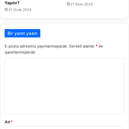
Yapılır?
27 Ekim 2023
31 Ocak 2024
Bir yanıt yazın
E-posta adresiniz yayınlanmayacak.
Gerekli alanlar
*
ile
işaretlenmişlerdir
Y
o
r
u
m
*
Ad
*