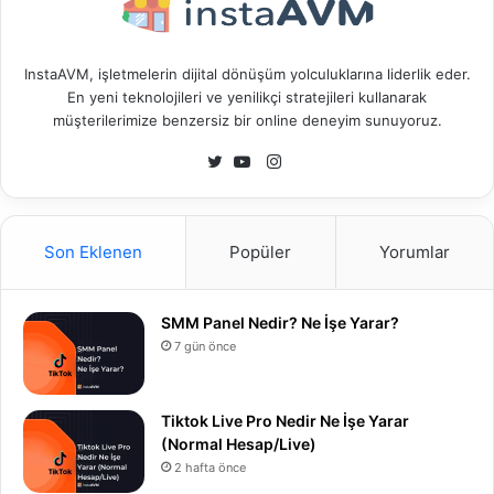
InstaAVM, işletmelerin dijital dönüşüm yolculuklarına liderlik eder.
En yeni teknolojileri ve yenilikçi stratejileri kullanarak
müşterilerimize benzersiz bir online deneyim sunuyoruz.
I
n
T
Y
s
w
o
t
i
u
Son Eklenen
Popüler
Yorumlar
a
t
T
g
t
u
r
e
b
SMM Panel Nedir? Ne İşe Yarar?
a
r
e
7 gün önce
m
Tiktok Live Pro Nedir Ne İşe Yarar
(Normal Hesap/Live)
2 hafta önce