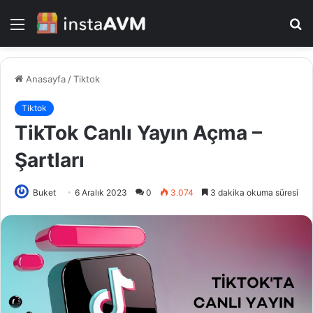
Menü
A
y
...
Anasayfa
/
Tiktok
Tiktok
TikTok Canlı Yayın Açma –
Şartları
Buket
6 Aralık 2023
0
3.074
3 dakika okuma süresi