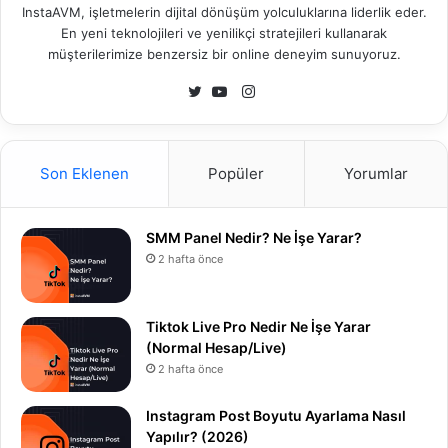
InstaAVM, işletmelerin dijital dönüşüm yolculuklarına liderlik eder.
En yeni teknolojileri ve yenilikçi stratejileri kullanarak
müşterilerimize benzersiz bir online deneyim sunuyoruz.
I
n
T
Y
s
w
o
t
i
u
Son Eklenen
Popüler
Yorumlar
a
t
T
g
t
u
r
e
b
SMM Panel Nedir? Ne İşe Yarar?
a
r
e
2 hafta önce
m
Tiktok Live Pro Nedir Ne İşe Yarar
(Normal Hesap/Live)
2 hafta önce
Instagram Post Boyutu Ayarlama Nasıl
Yapılır? (2026)